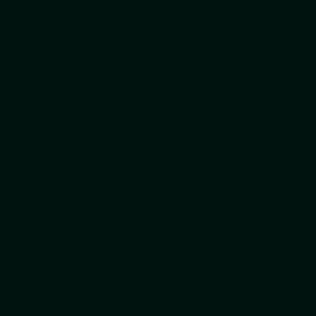
荣誉见证
高峰期稳不稳，是体育站点最硬的“基本功”。