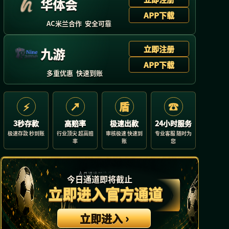
下载
必赢
APP