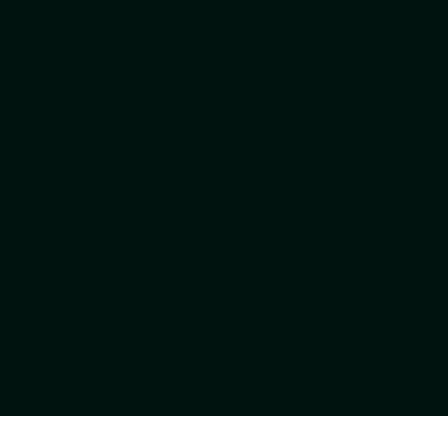
年度可靠平台
因高峰期稳定与服务可靠，必赢 获得年度可靠平台称号并提
升渠道推荐表现。