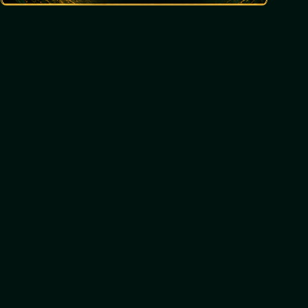
必赢赛程管理App
把赛程做成可管理的日程：订阅联赛、关注球队、设置提醒
时间，自动生成专属赛程列表。配合直播入口与数据页联
动，追赛更有条理。